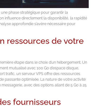
une phase stratégique pour garantir la
n influence directement la disponibilité, la rapidité
analyse approfondie s’avère nécessaire pour
en ressources de votre
première étape dans le choix d’un hébergement. Un
ement mutualisé avec 100 Go d’espace disque,
fort trafic, un serveur VPS offre des ressources
e passante optimisée. La nature de votre activité
 messagerie, avec des options allant de 5 Go à 25
des fournisseurs