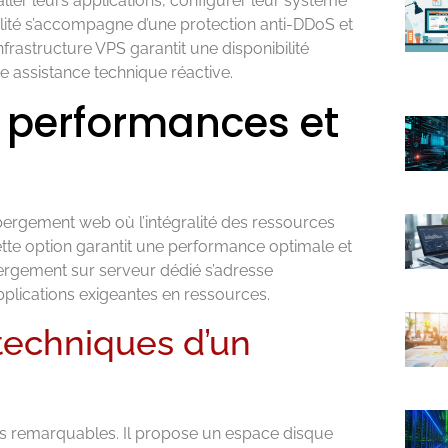
aller leurs applications, configurer leur système
ibilité s’accompagne d’une protection anti-DDoS et
nfrastructure VPS garantit une disponibilité
e assistance technique réactive.
: performances et
bergement web où l’intégralité des ressources
Cette option garantit une performance optimale et
ébergement sur serveur dédié s’adresse
applications exigeantes en ressources.
 techniques d’un
es remarquables. Il propose un espace disque