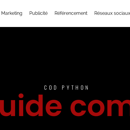
Marketing
Publicité
Référencement
Réseaux sociau
COD PYTHON
guide com